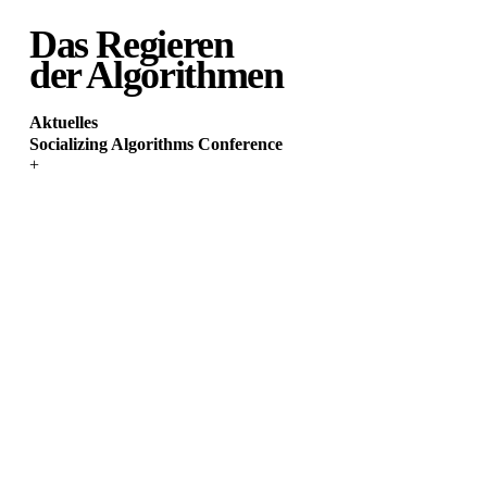
Das Regieren
der Algorithmen
Aktuelles
Socializing Algorithms Conference
+
Imprint
Inhaltlich verantwortlich gemäß § 6 MDSTV
Froschungsprojekt Das Regieren der Algorithmen
Prof. Dr. Robert Seyfert