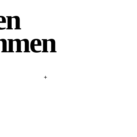
en
thmen
+
eignisse