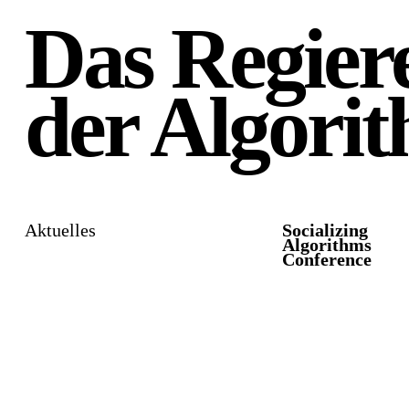
Das Regier
der Algori
Aktuelles
Socializing
Algorithms
Conference
Alle
Zukünftig
Vergangen
Alle
Medien
Publikationen
Er